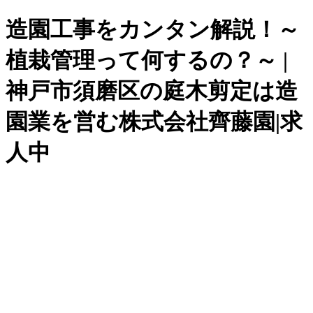
造園工事をカンタン解説！～
植栽管理って何するの？～ |
神戸市須磨区の庭木剪定は造
園業を営む株式会社齊藤園|求
人中