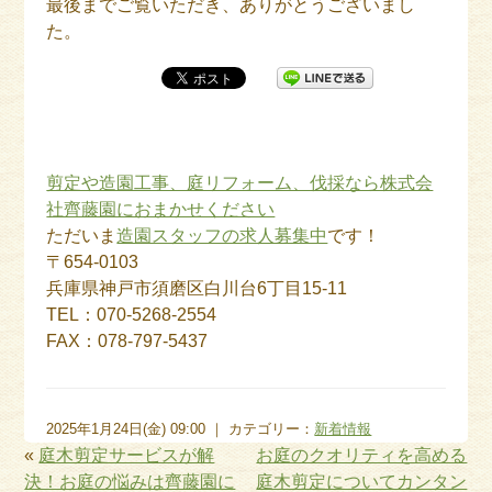
最後までご覧いただき、ありがとうございまし
た。
剪定や造園工事、庭リフォーム、伐採なら株式会
社齊藤園におまかせください
ただいま
造園スタッフの求人募集中
です！
〒654-0103
兵庫県神戸市須磨区白川台6丁目15-11
TEL：070-5268-2554
FAX：078-797-5437
2025年1月24日(金) 09:00 ｜ カテゴリー：
新着情報
«
庭木剪定サービスが解
お庭のクオリティを高める
決！お庭の悩みは齊藤園に
庭木剪定についてカンタン