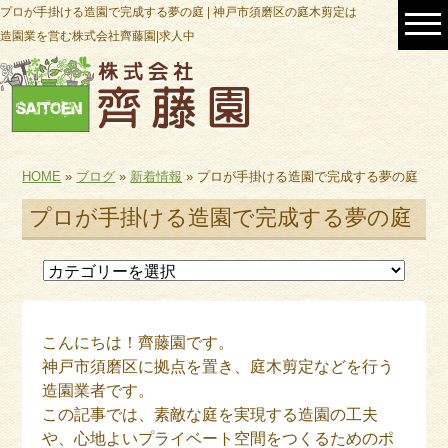
プロが手掛ける造園で完成する夢の庭 | 神戸市須磨区の庭木剪定は
造園業を営む株式会社齊藤園|求人中
HOME
»
ブログ
»
新着情報
» プロが手掛ける造園で完成する夢の庭
プロが手掛ける造園で完成する夢の庭
こんにちは！齊藤園です。
神戸市須磨区に拠点を置き、庭木剪定などを行う
造園業者です。
この記事では、素敵な庭を実現する造園の工夫
や、心地よいプライベート空間をつくるためのポ