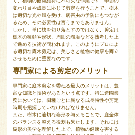
く、植物の健康維持に不可欠な作業です。季節の
変わり目や成長に応じて剪定を行うことで、樹木
は適切な光や風を受け、病害虫の予防にもつなが
るため、その必要性は言うまでもありません。
しかし、単に枝を切り落とすのではなく、剪定は
樹木の種類や形状、周囲の環境などを熟考した上
で進める技術が問われます。このようにプロによ
る適切な庭木剪定は、美しさと植物の健康を両立
させるために重要なのです。
専門家による剪定のメリット
専門家に庭木剪定を委ねる最大のメリットは、豊
富な知識と技術があるという点です。特に造園業
務においては、樹種ごとに異なる成長特性や剪定
時期を把握していなければなりません。
また、樹木に適切な姿形を与えることで、庭全体
のバランスを整える役割も果たします。それには
樹形の美学を理解した上で、植物の健康を害する