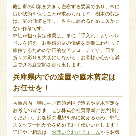
庭は家の印象を大きく左右する要素であり、常に
良い状態を保つことが求められます。樹木の剪定
は、庭の価値を守り、さらに高めるために欠かせ
ない作業です。
弊社が担う剪定作業は、単に「手入れ」というレ
ベルを超え、お客様の庭の価値を長期にわたって
維持するための計画的なアプローチです。四季
折々の彩りを大切にしながら、お客様が心から満
足できる庭空間を創り出します。
兵庫県内での造園や庭木剪定は
お任せを！
兵庫県内、特に神戸市須磨区で造園や庭木剪定を
お考えの皆さま、ぜひ株式会社齊藤園にお声掛け
ください。お客様の理想を形に変えるため、弊社
スタッフ一同が心を込めてお手伝いいたします！
詳細やご相談は、
お問い合わせフォーム
からお気