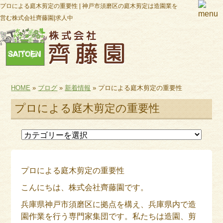
プロによる庭木剪定の重要性 | 神戸市須磨区の庭木剪定は造園業を
営む株式会社齊藤園|求人中
HOME
»
ブログ
»
新着情報
» プロによる庭木剪定の重要性
プロによる庭木剪定の重要性
プロによる庭木剪定の重要性
こんにちは、株式会社齊藤園です。
兵庫県神戸市須磨区に拠点を構え、兵庫県内で造
園作業を行う専門家集団です。私たちは造園、剪